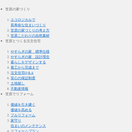
笠原の家づくり
エコロジカルで
長寿命な住まいづくり
笠原の家づくりの考え方
笠原こだわりの自然素材
笠原とつくる注文住宅
やすらぎの家 標準仕様
やすらぎの家 設計理念
暮らしをデザインする
着工から完成まで
注文住宅Q＆A
安心の保証制度
土地探し
不動産情報
笠原でリフォーム
価値を引き継ぐ
価値を高める
フルリフォーム
家守り
住まいのメンテナンス
リフォームプラン