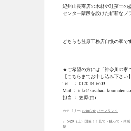
紀州山長商店の木材や珪藻土の
センター階段を設けた斬新なプ
どちらも笠原工務店自慢の家で
★ご希望の方には「神奈川の家づく
【こちらまでお申し込み下さい
Tel ： 0120-84-6603
Mail ： info@kasahara-koumuten.co
担当 ： 笠原(由)
カテゴリー:
お知らせ
パーマリンク
←
5/20（土）開催！！見て・触って・体
祭