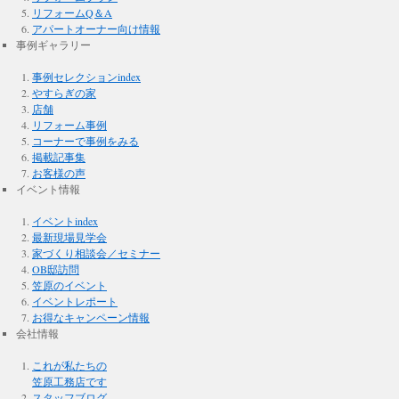
リフォームQ＆A
アパートオーナー向け情報
事例ギャラリー
事例セレクションindex
やすらぎの家
店舗
リフォーム事例
コーナーで事例をみる
掲載記事集
お客様の声
イベント情報
イベントindex
最新現場見学会
家づくり相談会／セミナー
OB邸訪問
笠原のイベント
イベントレポート
お得なキャンペーン情報
会社情報
これが私たちの
笠原工務店です
スタッフブログ