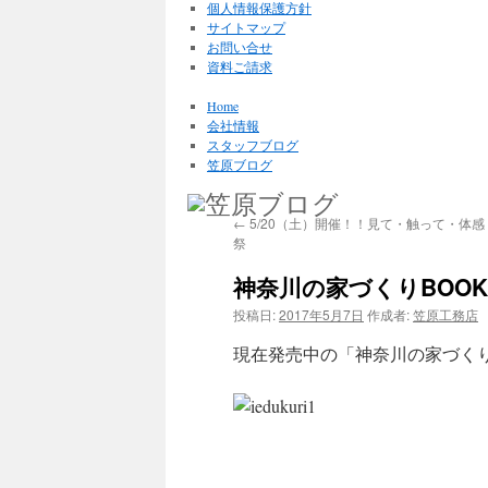
個人情報保護方針
サイトマップ
お問い合せ
資料ご請求
Home
会社情報
スタッフブログ
笠原ブログ
←
5/20（土）開催！！見て・触って・体
祭
神奈川の家づくりBOOK
投稿日:
2017年5月7日
作成者:
笠原工務店
現在発売中の「神奈川の家づくり