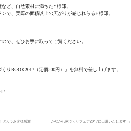
壁など、自然素材に満ちたY様邸。
ランで、実際の面積以上の広がりが感じれらるH様邸。
すので、ぜひお手に取ってご覧ください。
りBOOK2017（定価500円）」を無料で差し上げます。
】
.jp
感！タカラお客様感謝
かながわ家づくりフェア2017に出展いたします
→